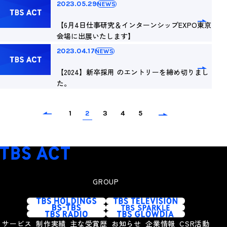
2023.05.29
NEWS
【6月4日仕事研究＆インターンシップEXPO東京
会場に出展いたします】
2023.04.17
NEWS
【2024】新卒採用 のエントリーを締め切りまし
た。
1
2
3
4
5
GROUP
サービス
制作実績
主な受賞歴
お知らせ
企業情報
CSR活動