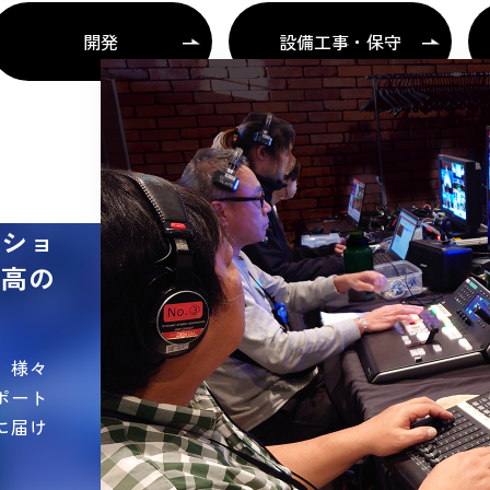
開発
設備工事・保守
ッショ
最高の
、様々
ポート
に届け