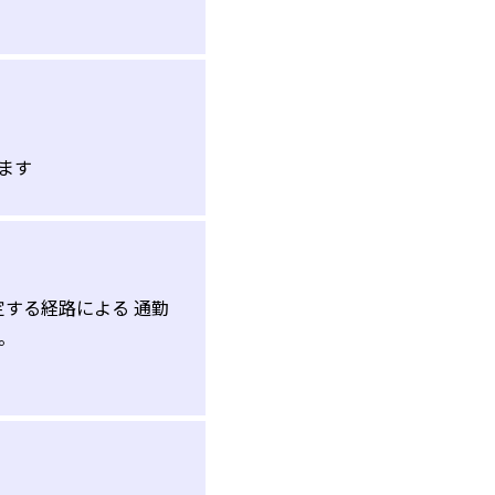
）
ます
定する経路による 通勤
。