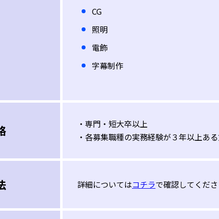
CG
照明
電飾
字幕制作
・専門・短大卒以上
格
・各募集職種の実務経験が３年以上ある
法
詳細については
コチラ
で確認してくださ