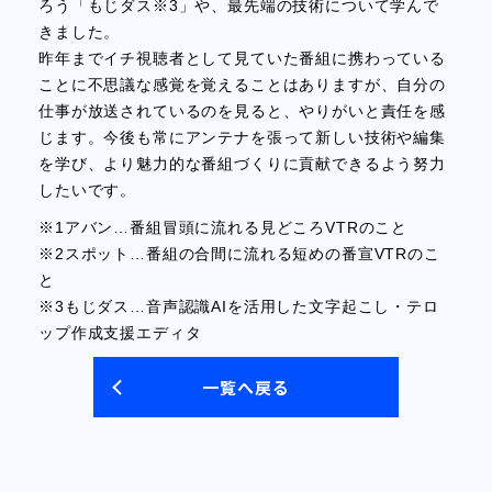
ろう「もじダス※3」や、最先端の技術について学んで
きました。
昨年までイチ視聴者として見ていた番組に携わっている
ことに不思議な感覚を覚えることはありますが、自分の
仕事が放送されているのを見ると、やりがいと責任を感
じます。今後も常にアンテナを張って新しい技術や編集
を学び、より魅力的な番組づくりに貢献できるよう努力
したいです。
※1アバン…番組冒頭に流れる見どころVTRのこと
※2スポット…番組の合間に流れる短めの番宣VTRのこ
と
※3もじダス…音声認識AIを活用した文字起こし・テロ
ップ作成支援エディタ
一覧へ戻る