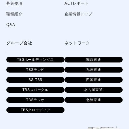
募集要項
ACTレポート
職種紹介
企業情報トップ
Q&A
グループ会社
ネットワーク
TBSホールディングス
関西東通
TBSテレビ
九州東通
BS-TBS
四国東通
TBSスパークル
名古屋東通
TBSラジオ
北陸東通
TBSクロウディア