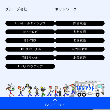
グループ会社
ネットワーク
TBSホールディングス
関西東通
TBSテレビ
九州東通
BS-TBS
四国東通
TBSスパークル
名古屋東通
TBSラジオ
北陸東通
TBSクロウディア
PAGE TOP