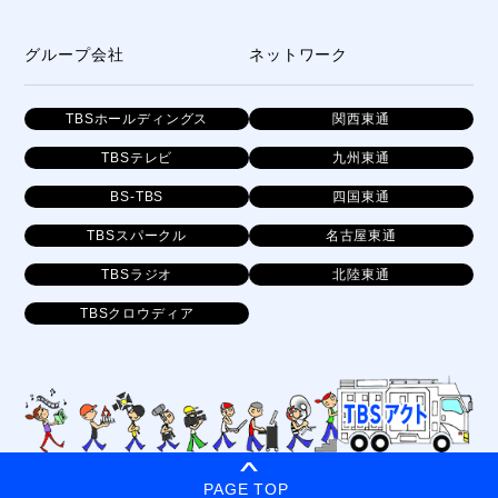
グループ会社
ネットワーク
TBSホールディングス
関西東通
TBSテレビ
九州東通
BS-TBS
四国東通
TBSスパークル
名古屋東通
TBSラジオ
北陸東通
TBSクロウディア
PAGE TOP