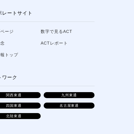
ポレートサイト
プページ
数字で見るACT
理念
ACTレポート
情報トップ
トワーク
関西東通
九州東通
四国東通
名古屋東通
北陸東通