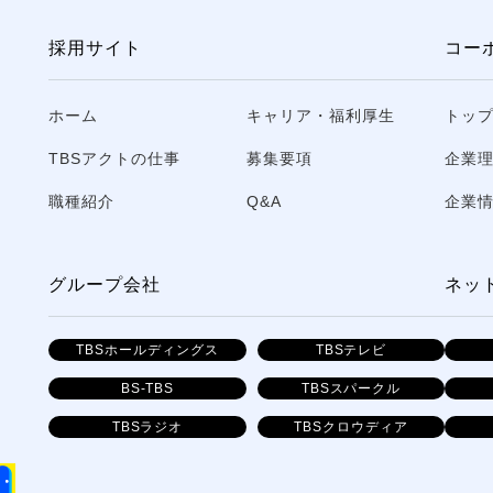
採用サイト
コー
ホーム
キャリア・福利厚生
トッ
TBSアクトの仕事
募集要項
企業
職種紹介
Q&A
企業
グループ会社
ネッ
TBSホールディングス
TBSテレビ
BS-TBS
TBSスパークル
TBSラジオ
TBSクロウディア