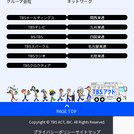
グループ会社
ネットワーク
TBSホールディングス
関西東通
TBSテレビ
九州東通
BS-TBS
四国東通
TBSスパークル
名古屋東通
TBSラジオ
北陸東通
TBSクロウディア
PAGE TOP
Copyright © TBS ACT, INC. All Rights Reserved.
プライバシーポリシー
サイトマップ